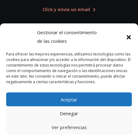
Click y envía un email
Gestionar el consentimiento
Contacto Telefónico
de las cookies
Fijo, móvil o Whatsapp
Para ofrecer las mejores experiencias, utilizamos tecnologías como las
cookies para almacenar y/o acceder a la información del dispositivo. El
08:30 – 22:00 (Domingo no)
consentimiento de estas tecnologías nos permitirá procesar datos
como el comportamiento de navegación o las identificaciones únicas
en este sitio. No consentir o retirar el consentimiento, puede afectar
CLICK y llama por Whatsapp
negativamente a ciertas características y funciones.
Aceptar
Denegar
Copyright © 2021 PEGAR CARTELES MADRID por Marketing
Ver preferencias
Directo DGG España, SL