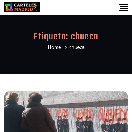
Etiqueta:
chueca
Home
chueca